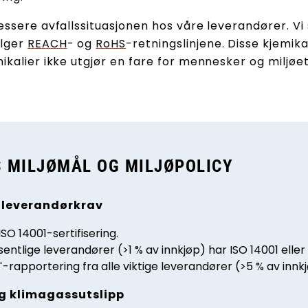
ressere avfallssituasjonen hos våre leverandører. Vi
ølger
REACH
- og
RoHS
-retningslinjene. Disse kjemik
mikalier ikke utgjør en fare for mennesker og miljøet
 MILJØMÅL OG MILJØPOLICY
g leverandørkrav
SO 14001-sertifisering.
esentlige leverandører (>1 % av innkjøp) har ISO 14001 eller 
rapportering fra alle viktige leverandører (>5 % av innk
og klimagassutslipp