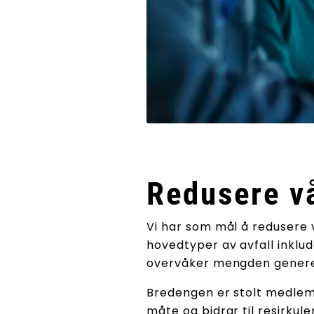
Redusere vå
Vi har som mål å redusere v
hovedtyper av avfall inklude
overvåker mengden generel
Bredengen er stolt medle
måte og bidrar til resirkule