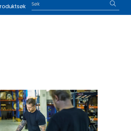
0
roduktsøk
|
Language