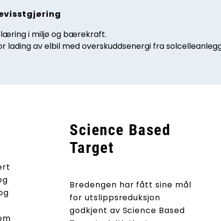
evisstgjøring
læring i miljø og bærekraft.
or lading av elbil med overskuddsenergi fra solcelleanlegg
Science Based
Target
ært
og
Bredengen har fått sine mål
og
for utslippsreduksjon
godkjent av Science Based
som