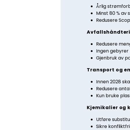
Årlig strømfor
Minst 80 % av 
Redusere Scope
Avfallshåndteri
Redusere mengd
Ingen gebyrer f
Gjenbruk av pap
Transport og e
Innen 2028 skal
Redusere antal
Kun bruke plast
Kjemikalier og 
Utføre substitu
Sikre konflikt