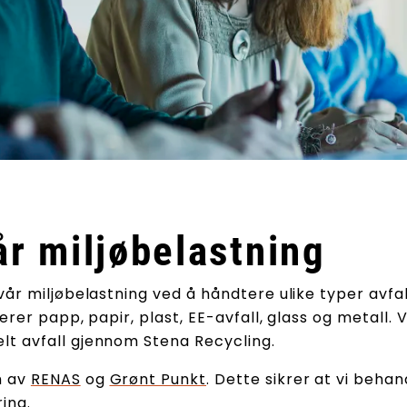
r miljøbelastning
år miljøbelastning ved å håndtere ulike typer avfa
rer papp, papir, plast, EE-avfall, glass og metall. V
t avfall gjennom Stena Recycling.
m av
RENAS
og
Grønt Punkt
. Dette sikrer at vi behan
ring.