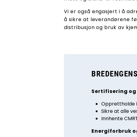
Vi er også engasjert i å ad
å sikre at leverandørene f
distribusjon og bruk av kje
BREDENGENS
Sertifisering o
Opprettholde I
Sikre at alle v
Innhente CMRT-
Energiforbruk 