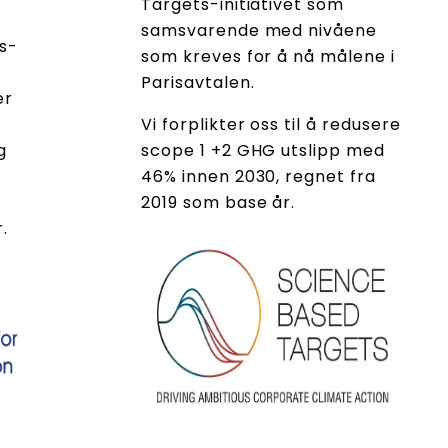
Targets-initiativet som
samsvarende med nivåene
s-
som kreves for å nå målene i
Parisavtalen.
er
Vi forplikter oss til å redusere
g
scope 1 +2 GHG utslipp med
46% innen 2030, regnet fra
2019 som base år.
.