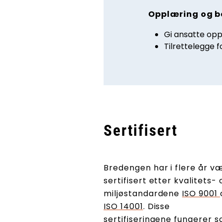
Opplæring og b
Gi ansatte opp
Tilrettelegge f
Sertifisert
Bredengen har i flere år v
sertifisert etter kvalitets- 
miljøstandardene
ISO 9001
ISO 14001
. Disse
sertifiseringene fungerer 