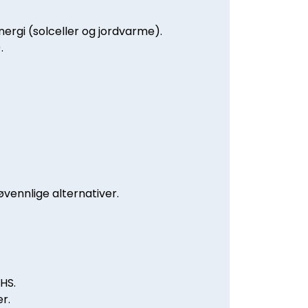
ergi (solceller og jordvarme).
.
øvennlige alternativer.
oHS.
r.