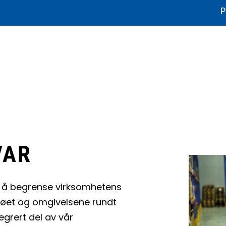
P
ikater og dokumentasjon
Litteratur
Bærekraft
Produkthjelp
VAR
r å begrense virksomhetens
ljøet og omgivelsene rundt
egrert del av vår