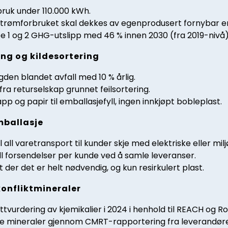
bruk under 110.000 kWh.
strømforbruket skal dekkes av egenprodusert fornybar en
 1 og 2 GHG-utslipp med 46 % innen 2030 (fra 2019-nivå)
ng og kildesortering
en blandet avfall med 10 % årlig.
ra returselskap grunnet feilsortering.
p og papir til emballasjefyll, ingen innkjøpt bobleplast.
mballasje
 all varetransport til kunder skje med elektriske eller milj
l forsendelser per kunde ved å samle leveranser.
 der det er helt nødvendig, og kun resirkulert plast.
konfliktmineraler
ttvurdering av kjemikalier i 2024 i henhold til REACH og R
frie mineraler gjennom CMRT-rapportering fra leverandøre