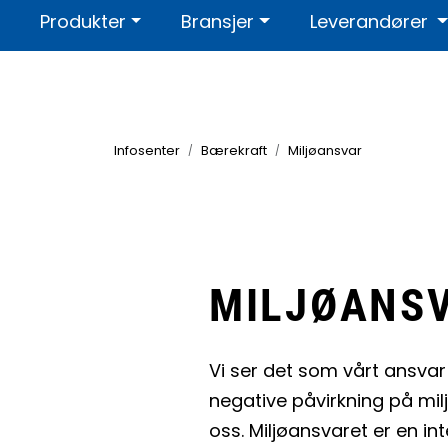
Skip to main content
Produkter
Bransjer
Leverandører
Kontakt oss
Om oss
Sertif
Infosenter
Bærekraft
Miljøansvar
MILJØANS
Vi ser det som vårt ansva
negative påvirkning på mi
oss. Miljøansvaret er en int