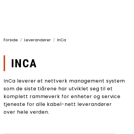
Skip to main content
Produkter
Forside
Leverandører
InCa
Bransjer
Leverandører
INCA
Produktsøk
InCa leverer et nettverk management system
som de siste tiårene har utviklet seg til et
komplett rammeverk for enheter og service
tjeneste for alle kabel-nett leverandører
over hele verden.