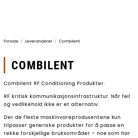
Skip to main content
Produkter
Forside
Leverandører
Combilent
Bransjer
Leverandører
COMBILENT
Produktsøk
Combilent RF Conditioning Produkter.
RF kritisk kommunikasjonsinfrastruktur. Når feil
og vedlikehold ikke er et alternativ.
Der de fleste maskinvareprodusentene kun
tilpasser generiske produkter for å passe en
rekke forskjellige bruksområder – noe som har