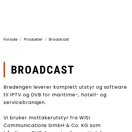
Skip to main content
Produkter
Forside
Produkter
Broadcast
Bransjer
Leverandører
BROADCAST
Produktsøk
Bredengen leverer komplett utstyr og software
til IPTV og DVB for maritime-, hotell- og
servicebransjen.
Vi bruker mottakerutstyr fra WISI
Communications GmbH & Co. KG som