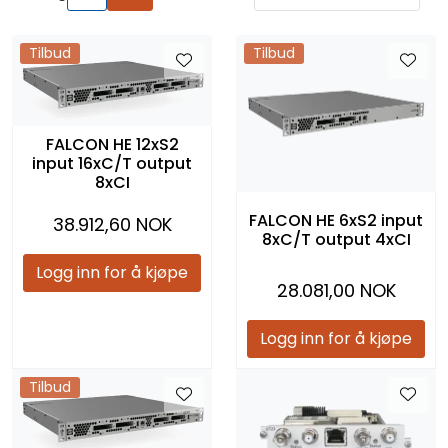
Tilbud
Tilbud
FALCON HE 12xS2
input 16xC/T output
8xCI
FALCON HE 6xS2 input
38.912,60 NOK
8xC/T output 4xCI
Logg inn for å kjøpe
28.081,00 NOK
Logg inn for å kjøpe
Tilbud