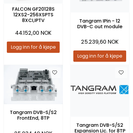
FALCON GF20128S
12XS2-256XSPTS
8XCI,IPTV
Tangram IPin - 12
DVB-C out module
44.152,00 NOK
25.239,60 NOK
Logg inn for å kjøpe
Logg inn for å kjøpe
Tangram DVB-S/S2
FrontEnd, 8TP
Tangram DVB-S/S2
Expansion Lic. for 8TP