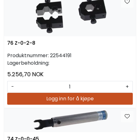
76 Z-0-2-8
Produktnummer:
22544191
Lagerbeholdning:
5.256,70 NOK
-
+
Logg inn for å kjøpe
74 Z-0-0-45