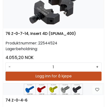
76 Z-0-7-14, Insert 4D (SPUMA_400)
Produktnummer:
22544524
Lagerbeholdning:
4.055,20 NOK
-
+
Logg inn for å kjøpe
74 Z-0-4-6