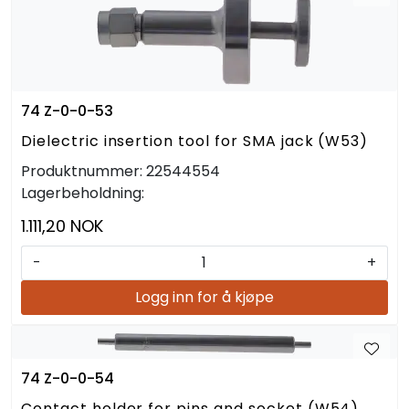
74 Z-0-0-53
Dielectric insertion tool for SMA jack (W53)
Produktnummer:
22544554
Lagerbeholdning:
1.111,20 NOK
-
+
Logg inn for å kjøpe
74 Z-0-0-54
Contact holder for pins and socket (W54)