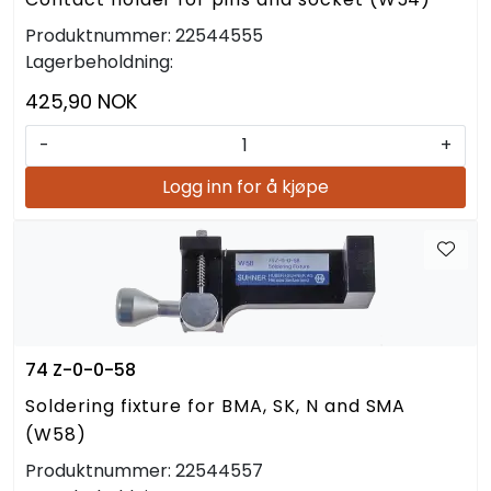
Produktnummer:
22544555
Lagerbeholdning:
425,90 NOK
-
+
Logg inn for å kjøpe
74 Z-0-0-58
Soldering fixture for BMA, SK, N and SMA
(W58)
Produktnummer:
22544557