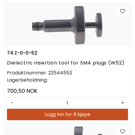
74 Z-0-0-52
Dielectric insertion tool for SMA plugs (W52)
Produktnummer:
22544553
Lagerbeholdning:
700,50 NOK
-
+
Logg inn for å kjøpe