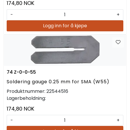
174,80 NOK
-
+
Logg inn for å kjøpe
74 Z-0-0-55
Soldering gauge 0.25 mm for SMA (W55)
Produktnummer:
22544516
Lagerbeholdning:
174,80 NOK
-
+