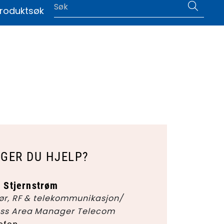
0
roduktsøk
|
Language
GER DU HJELP?
r Stjernstrøm
ør, RF & telekommunikasjon/
ess Area Manager Telecom