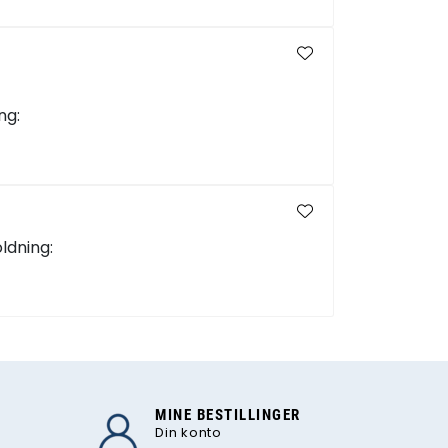
ng:
ldning:
MINE BESTILLINGER
Din konto