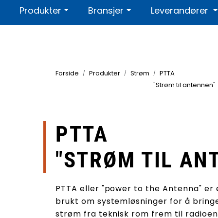
Skip to main content
Produkter
Bransjer
Leverandører
Kontakt oss
Om oss
Sertif
Forside
Produkter
Strøm
PTTA
"Strøm til antennen"
PTTA
"STRØM TIL AN
PTTA eller "power to the Antenna" er 
brukt om systemløsninger for å bring
strøm fra teknisk rom frem til radio