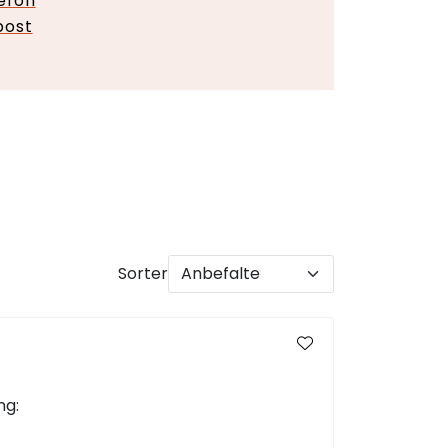
lefon
post
Sorter
ng: