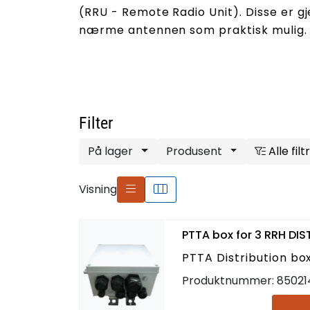
(RRU - Remote Radio Unit). Disse er gj
nærme antennen som praktisk mulig.
Filter
På lager
Produsent
Alle filt
Visning
PTTA box for 3 RRH DI
PTTA Distribution bo
Produktnummer:
85021