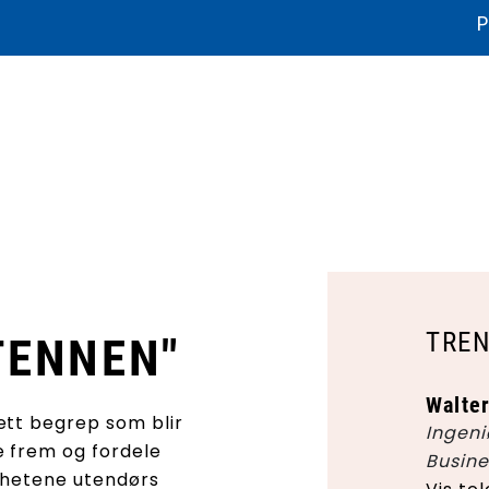
P
ikater og dokumentasjon
Litteratur
Bærekraft
Produkthjelp
TREN
TENNEN"
Walte
ett begrep som blir
Ingeni
e frem og fordele
Busin
enhetene utendørs