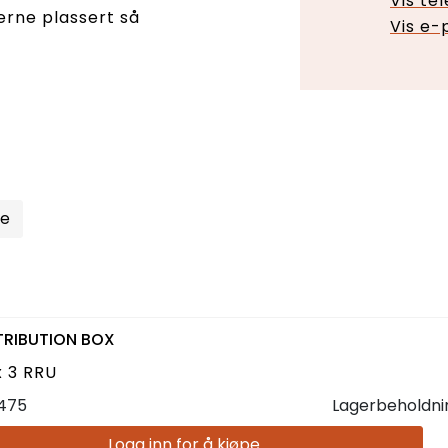
Vis te
erne plassert så
Vis e-
re
STRIBUTION BOX
x 3 RRU
475
Lagerbeholdni
Logg inn for å kjøpe