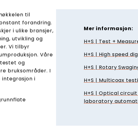
nøkkelen til
konstant forandring.
Mer informasjon:
jer i ulike bransjer,
ng, utvikling og
H+S | Test + Measu
. Vi tilbyr
H+S | High speed dig
olumproduksjon. Våre
testet og
H+S | Rotary Swagin
lere bruksområder. I
e integrasjon i
H+S | Multicoax tes
H+S | Optical circui
grunnflate
laboratory automat