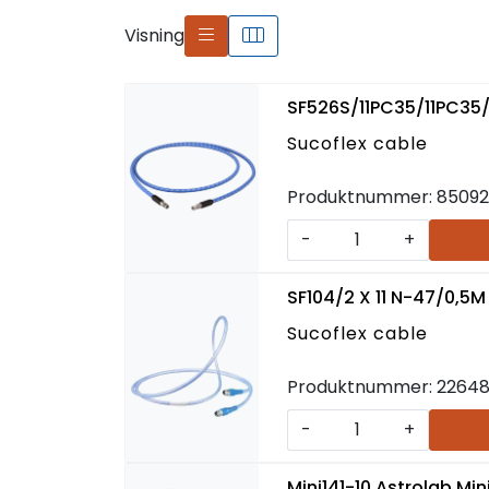
Visning
SF526S/11PC35/11PC3
Sucoflex cable
Produktnummer:
85092
-
+
SF104/2 X 11 N-47/0,5M
Sucoflex cable
Produktnummer:
22648
-
+
Mini141-10 Astrolab M