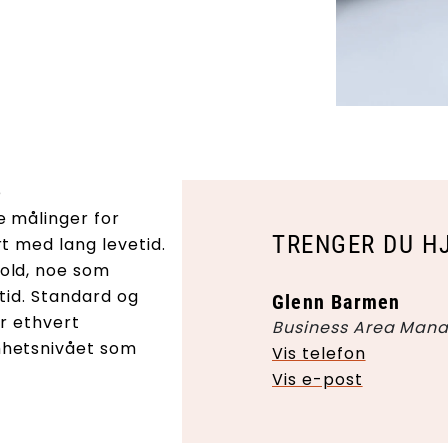
e
e målinger for
TRENGER DU H
t med lang levetid.
old, noe som
tid. Standard og
Glenn Barmen
or ethvert
Business Area Mana
mhetsnivået som
Vis telefon
Vis e-post