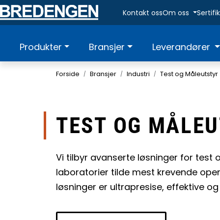
Skip to main content
Kontakt oss
Om oss
Sertif
Produkter
Bransjer
Leverandører
Forside
Bransjer
Industri
Test og Måleutstyr
TEST OG MÅLE
Vi tilbyr avanserte løsninger for test 
laboratorier tilde mest krevende op
løsninger er ultrapresise, effektive og