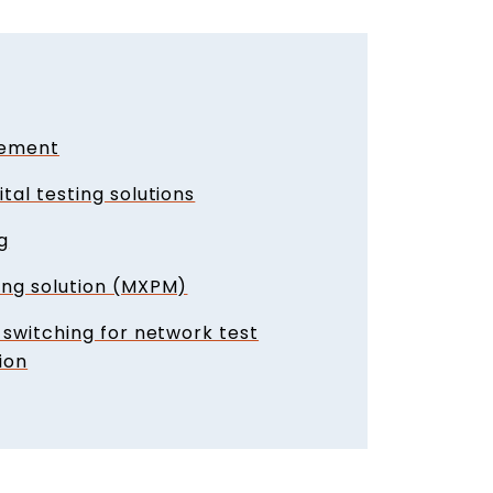
rement
ital testing solutions
g
ting solution (MXPM)
t switching for network test
ion