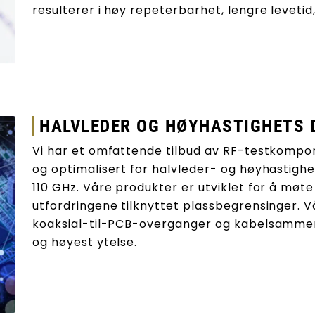
resulterer i høy repeterbarhet, lengre levetid
HALVLEDER OG HØYHASTIGHETS D
Vi har et omfattende tilbud av RF-testkompon
og optimalisert for halvleder- og høyhastighet
110 GHz. Våre produkter er utviklet for å møt
utfordringene tilknyttet plassbegrensinger. V
koaksial-til-PCB-overganger og kabelsammens
og høyest ytelse.