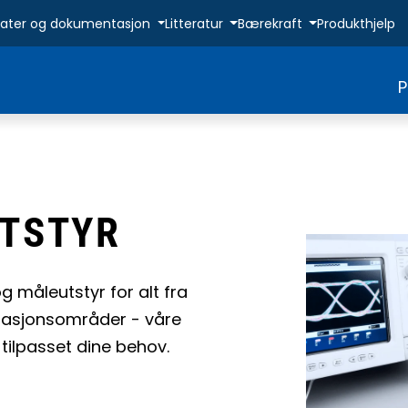
ikater og dokumentasjon
Litteratur
Bærekraft
Produkthjelp
P
UTSTYR
og måleutstyr for alt fra
erasjonsområder - våre
 tilpasset dine behov.