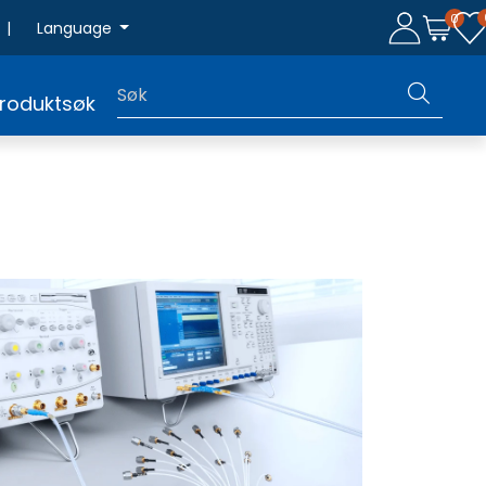
0
|
Language
roduktsøk