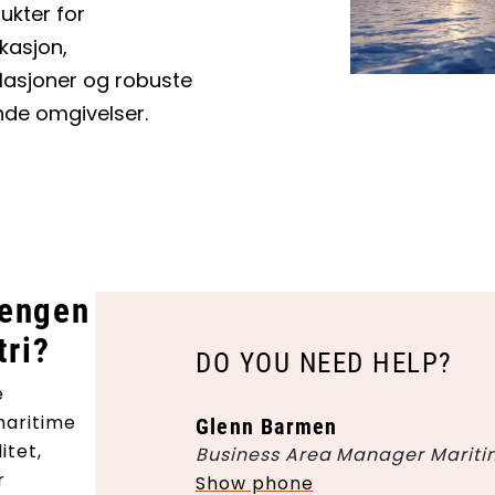
ukter for
kasjon,
allasjoner og robuste
ende omgivelser.
dengen
tri?
DO YOU NEED HELP?
e
maritime
Glenn Barmen
itet,
Business Area Manager Marit
r
Show phone