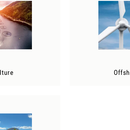
lture
Offsh