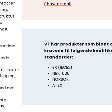
mfatter
Show e-mail
ing,
truktur,
te
ende
Vi har produkter som blant 
maritime
kravene til følgende kvalifi
standarder:
vende
EX (IECEx)
rastruktur
NEK-606
shipping,
NORSOK
ATEX
and mot
ante
rav