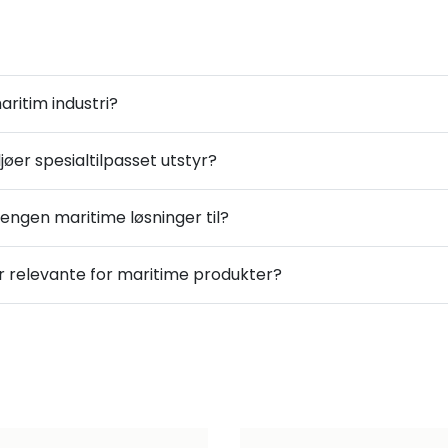
aritim industri?
øer spesialtilpasset utstyr?
dengen maritime løsninger til?
r relevante for maritime produkter?