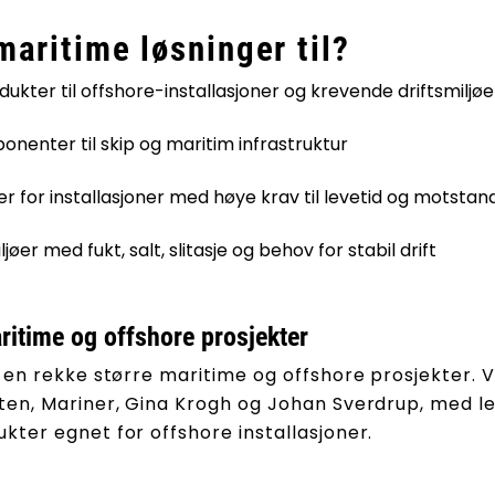
maritime løsninger til?
ukter til offshore-installasjoner og krevende driftsmiljøe
onenter til skip og maritim infrastruktur
er for installasjoner med høye krav til levetid og motsta
ljøer med fukt, salt, slitasje og behov for stabil drift
aritime og offshore prosjekter
en rekke større maritime og offshore prosjekter. Vi
en, Mariner, Gina Krogh og Johan Sverdrup, med le
ter egnet for offshore installasjoner.