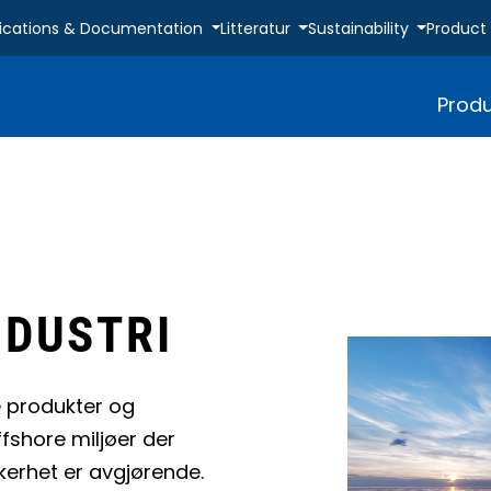
fications & Documentation
Litteratur
Sustainability
Product
Produ
NDUSTRI
e produkter og
ffshore miljøer der
ikkerhet er avgjørende.