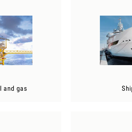
l and gas
Shi