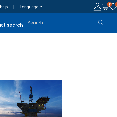
0
 help
|
Language
ct search