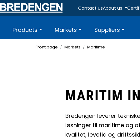
Skip to main content
Contact us
About us
Certi
Products
Markets
Suppliers
Front page
Markets
Maritime
MARITIM I
Bredengen leverer teknisk
løsninger til maritime og o
kvalitet, levetid og driftss