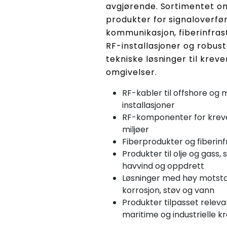
avgjørende. Sortimentet o
produkter for signaloverfør
kommunikasjon, fiberinfras
RF-installasjoner og robus
tekniske løsninger til krev
omgivelser.
RF-kabler til offshore og 
installasjoner
RF-komponenter for kre
miljøer
Fiberprodukter og fiberinf
Produkter til olje og gass, 
havvind og oppdrett
Løsninger med høy motst
korrosjon, støv og vann
Produkter tilpasset relev
maritime og industrielle k