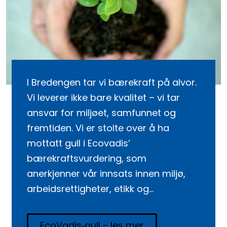
I Bredengen tar vi bærekraft på alvor.
Vi leverer ikke bare kvalitet – vi tar
ansvar for miljøet, samfunnet og
fremtiden. Vi er stolte over å ha
mottatt gull i Ecovadis’
bærekraftsvurdering, som
anerkjenner vår innsats innen miljø,
arbeidsrettigheter, etikk og
forsyningskjede. I tillegg har vi fått
våre klimamål godkjent av Science
EcoVadis‑gull - les mer