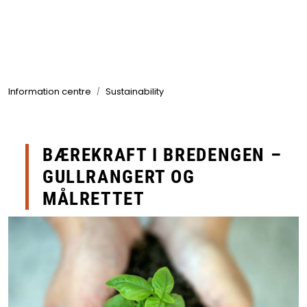
Skip to main content
Products
Information centre
Sustainability
Markets
Suppliers
BÆREKRAFT I BREDENGEN –
Product search
GULLRANGERT OG
MÅLRETTET