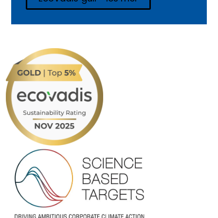
Based Targets-initiativet, i tråd med
Parisavtalen. Vi forplikter oss til å
redusere våre scope 1 og 2-utslipp
med 46 % innen 2030, med 2019 som
referanseår. Bærekraft er en integrert
del av vår virksomhet – og vi jobber
målrettet for å bidra til positiv
endring.