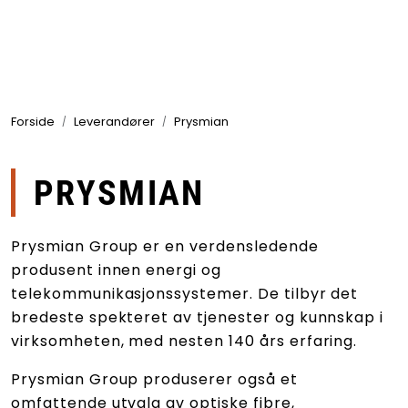
Skip to main content
Produkter
Forside
Leverandører
Prysmian
Bransjer
Leverandører
PRYSMIAN
Produktsøk
Prysmian Group er en verdensledende
produsent innen energi og
telekommunikasjonssystemer. De tilbyr det
bredeste spekteret av tjenester og kunnskap i
virksomheten, med nesten 140 års erfaring.
Prysmian Group produserer også et
omfattende utvalg av optiske fibre,