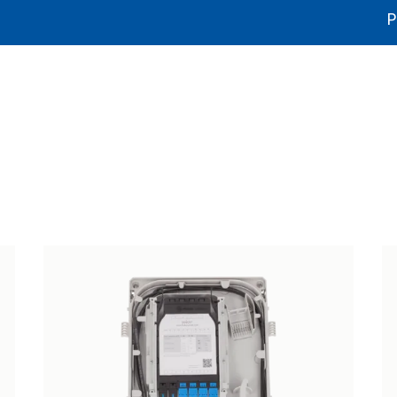
P
ikater og dokumentasjon
Litteratur
Bærekraft
Produkthjelp