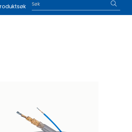
0
roduktsøk
|
Language