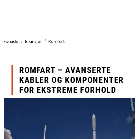
Skip to main content
Produkter
Forside
Bransjer
Romfart
Bransjer
Leverandører
ROMFART – AVANSERTE
Produktsøk
KABLER OG KOMPONENTER
FOR EKSTREME FORHOLD