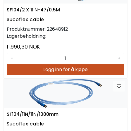
SF104/2 X 11 N-47/0,5M
Sucoflex cable
Produktnummer:
22648912
Lagerbeholdning:
11.990,30 NOK
-
+
Logg inn for å kjøpe
SF104/11N/11N/1000mm
Sucoflex cable