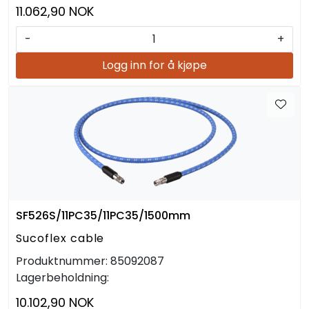
11.062,90 NOK
-
+
Logg inn for å kjøpe
SF526S/11PC35/11PC35/1500mm
Sucoflex cable
Produktnummer:
85092087
Lagerbeholdning:
10.102,90 NOK