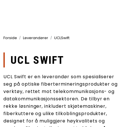
Skip to main content
Produkter
Forside
Leverandører
UCLSwift
Bransjer
Leverandører
UCL SWIFT
Produktsøk
UCL Swift er en leverandør som spesialiserer
seg på optiske fibertermineringsprodukter og
verktøy, rettet mot telekommunikasjons- og
datakommunikasjonssektoren. De tilbyr en
rekke løsninger, inkludert skjøtemaskiner,
fiberkuttere og ulike tilkoblingsprodukter,
designet for å muliggjøre høykvalitets og