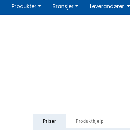
Skip to main content
Produkter
Bransjer
Leverandører
Kontakt oss
Om oss
Sertif
Priser
Produkthjelp