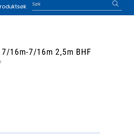
0
roduktsøk
|
Language
" 7/16m-7/16m 2,5m BHF
F