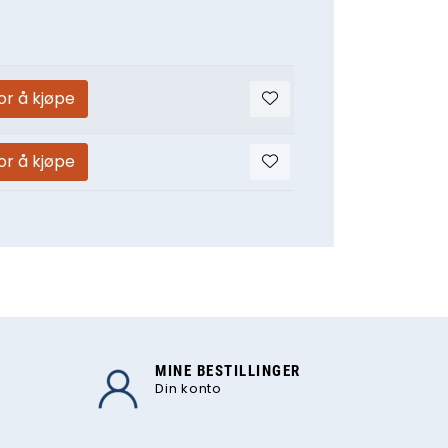
or å kjøpe
or å kjøpe
MINE BESTILLINGER
Din konto