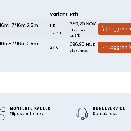
Variant
Pris
350,20 NOK
/16m-7/16m 2,5m
PK
Logg inn f
ekskl. mva.
à 21 STK
pr. STK
/16m-7/16m 2,5m
396,90 NOK
STK
Logg inn f
ekskl. mva.
MONTERTE KABLER
KUNDESERVICE
Tilpasser behov
Kontakt oss