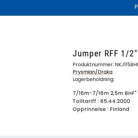
P
ikater og dokumentasjon
Litteratur
Bærekraft
Produkthjelp
Jumper RFF 1/2
Produktnummer:
NKJ115BH
Prysmian/Draka
Lagerbeholdning:
7/16m-7/16m 2,5m BHF"
Tolltariff : 85.44.2000
Opprinnelse : Finland