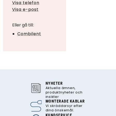
Visa telefon
Visa e-post
Eller gå till:
Combilent
NYHETER
Aktuella ämnen,
produktnyheter och
insikter
MONTERADE KABLAR
Vi skräddarsyr efter
dina önskemål.
KUNDSERVICE