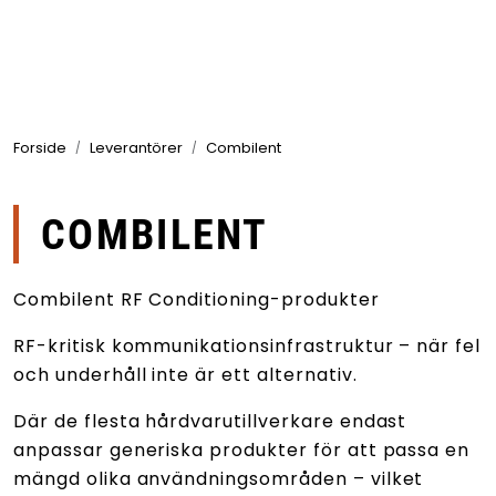
Skip to main content
Produkter
Forside
Leverantörer
Combilent
Branscher
Leverantörer
COMBILENT
Produktsök
Combilent RF Conditioning-produkter
RF-kritisk kommunikationsinfrastruktur – när fel
och underhåll inte är ett alternativ.
Där de flesta hårdvarutillverkare endast
anpassar generiska produkter för att passa en
mängd olika användningsområden – vilket