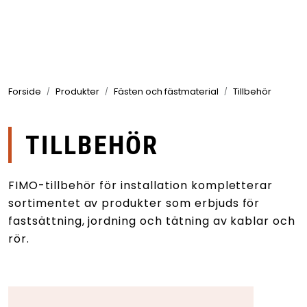
Skip to main content
Produkter
Forside
Produkter
Fästen och fästmaterial
Tillbehör
Branscher
Leverantörer
TILLBEHÖR
Produktsök
FIMO-tillbehör för installation kompletterar
sortimentet av produkter som erbjuds för
fastsättning, jordning och tätning av kablar och
rör.