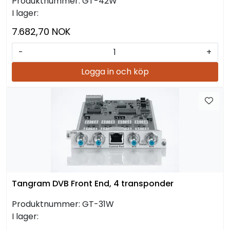
Produktnummer:
GT-42W
I lager:
7.682,70 NOK
-
+
Logga in och köp
Tangram DVB Front End, 4 transponder
Produktnummer:
GT-31W
I lager: