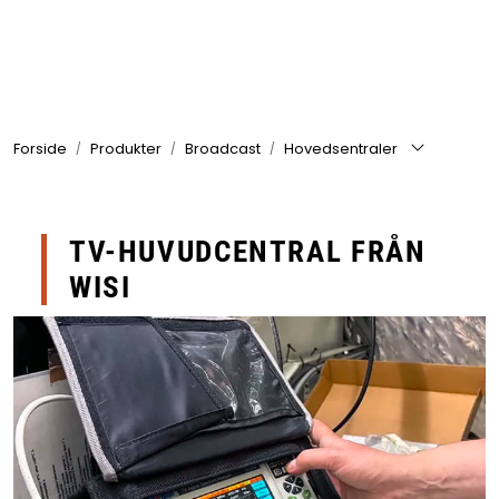
Skip to main content
Produkter
Forside
Produkter
Broadcast
Hovedsentraler
Branscher
Leverantörer
TV-HUVUDCENTRAL FRÅN
Produktsök
WISI