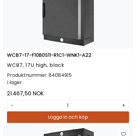
WCB7-17-F10B0S11-R1C1-WNK1-A22
WCB7, 17U high, black
Produktnummer:
84084915
I lager:
21.467,50 NOK
-
+
Logga in och köp