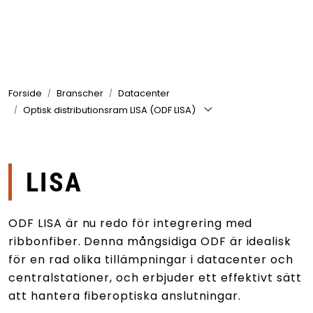
Skip to main content
Produkter
Forside
Branscher
Datacenter
Branscher
Optisk distributionsram LISA (ODF LISA)
Leverantörer
Produktsök
LISA
ODF LISA är nu redo för integrering med
ribbonfiber. Denna mångsidiga ODF är idealisk
för en rad olika tillämpningar i datacenter och
centralstationer, och erbjuder ett effektivt sätt
att hantera fiberoptiska anslutningar.