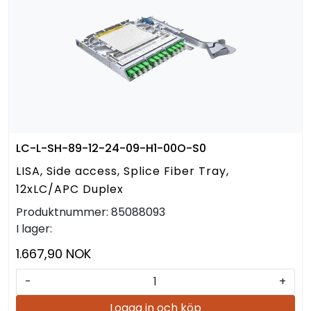
LC-L-SH-89-12-24-09-H1-00O-S0
LISA, Side access, Splice Fiber Tray,
12xLC/APC Duplex
Produktnummer:
85088093
I lager:
1.667,90 NOK
-
+
Logga in och köp