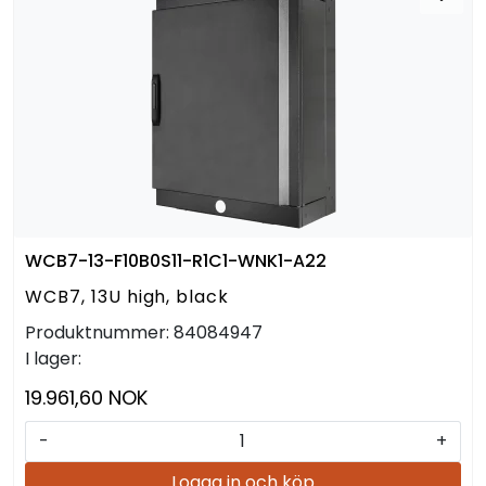
WCB7-13-F10B0S11-R1C1-WNK1-A22
WCB7, 13U high, black
Produktnummer:
84084947
I lager:
19.961,60 NOK
-
+
Logga in och köp