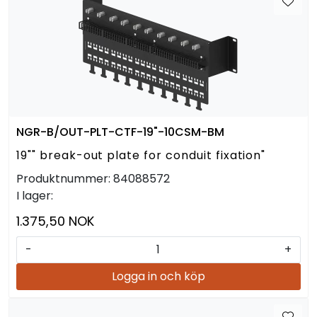
NGR-B/OUT-PLT-CTF-19"-10CSM-BM
19"" break-out plate for conduit fixation"
Produktnummer:
84088572
I lager:
1.375,50 NOK
-
+
Logga in och köp