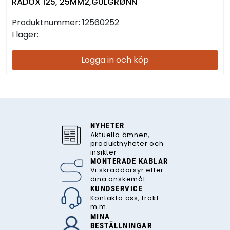
RADOX 125, 25MM2,GULGRØNN
Produktnummer:
12560252
I lager:
Logga in och köp
NYHETER
Aktuella ämnen,
produktnyheter och
insikter
MONTERADE KABLAR
Vi skräddarsyr efter
dina önskemål.
KUNDSERVICE
Kontakta oss, frakt
m.m.
MINA
BESTÄLLNINGAR