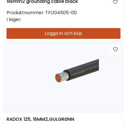
1x6mm2 grounding cable black
Produktnummer:
TFL104505-00
I lager:
Logga in och köp
RADOX 125, 16MM2,GULGRØNN