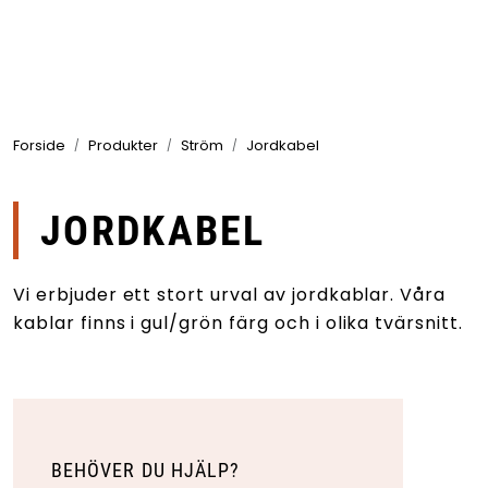
Skip to main content
Produkter
Forside
Produkter
Ström
Jordkabel
Branscher
Leverantörer
JORDKABEL
Produktsök
Vi erbjuder ett stort urval av jordkablar. Våra
kablar finns i gul/grön färg och i olika tvärsnitt.
BEHÖVER DU HJÄLP?