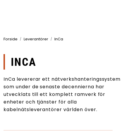
Skip to main content
Produkter
Forside
Leverantörer
InCa
Branscher
Leverantörer
INCA
Produktsök
InCa levererar ett nätverkshanteringssystem
som under de senaste decennierna har
utvecklats till ett komplett ramverk för
enheter och tjänster för alla
kabelnätsleverantörer världen över.