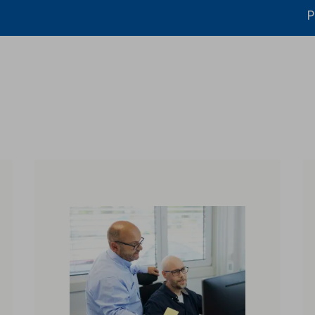
P
ikater og dokumentasjon
Litteratur
Bærekraft
Produkthjelp