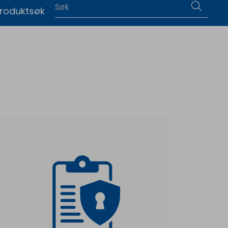
0
roduktsøk
|
Language