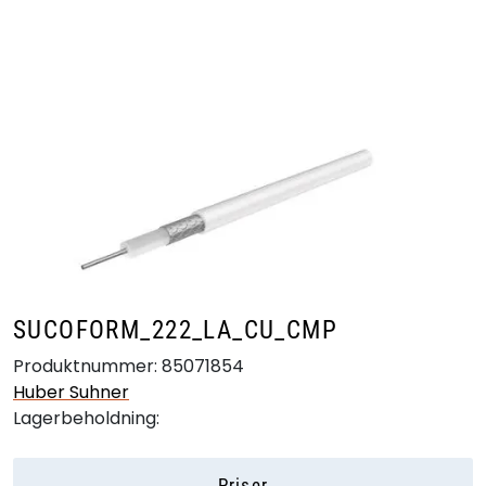
Skip to main content
Produkter
Bransjer
Leverandører
Produktsøk
SUCOFORM_222_LA_CU_CMP
Produktnummer:
85071854
Huber Suhner
Lagerbeholdning:
Priser