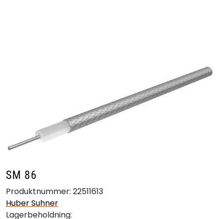
Skip to main content
Produkter
Bransjer
Leverandører
Produktsøk
SM 86
Produktnummer:
22511613
Huber Suhner
Lagerbeholdning: