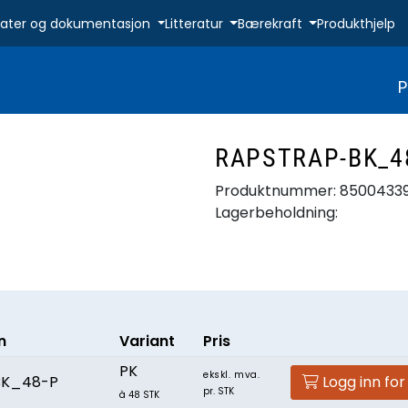
ikater og dokumentasjon
Litteratur
Bærekraft
Produkthjelp
P
RAPSTRAP-BK_4
Produktnummer:
8500433
Lagerbeholdning:
n
Variant
Pris
PK
ekskl. mva.
BK_48-P
Logg inn for
pr. STK
à 48 STK