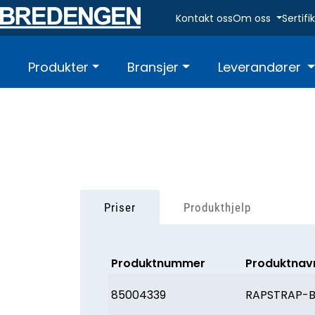
Skip to main content
Kontakt oss
Om oss
Sertif
Produkter
Bransjer
Leverandører
Priser
Produkthjelp
Produktnummer
Produktnav
85004339
RAPSTRAP-