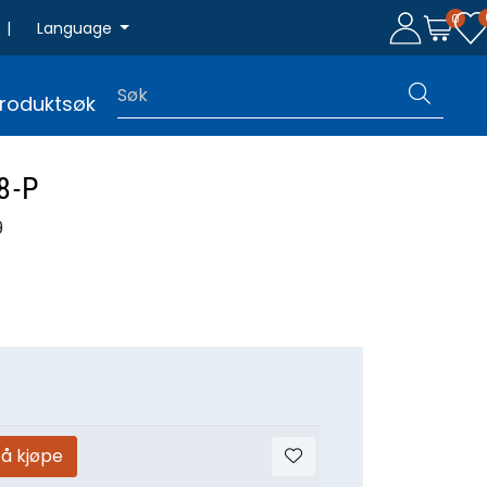
0
|
Language
roduktsøk
8-P
9
 å kjøpe