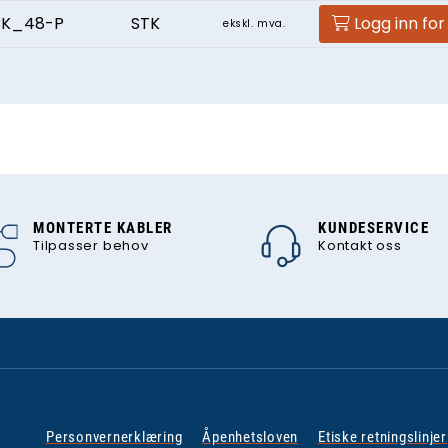
BK_48-P
STK
Logg inn for
ekskl. mva.
MONTERTE KABLER
KUNDESERVICE
Tilpasser behov
Kontakt oss
Personvernerklæring
Åpenhetsloven
Etiske retningslinjer