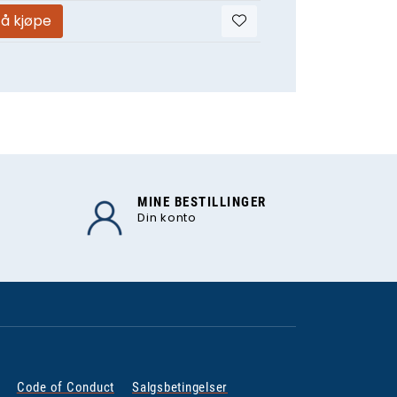
 å kjøpe
MINE BESTILLINGER
Din konto
Code of Conduct
Salgsbetingelser