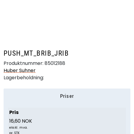
Skip to main content
Produkter
Bransjer
PUSH_MT_BRIB_JRIB
Leverandører
Produktnummer:
85012188
Huber Suhner
Produktsøk
Lagerbeholdning:
Priser
Pris
16,60 NOK
ekskl. mva.
pr. STK