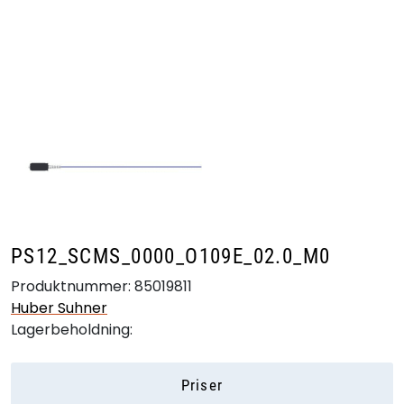
Skip to main content
Produkter
Bransjer
Leverandører
Produktsøk
PS12_SCMS_0000_O109E_02.0_M0
Produktnummer:
85019811
Huber Suhner
Lagerbeholdning:
Priser