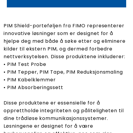
hvordan du effektivt kan identifisere
og redusere slike problemer i praksis.
Dette er en sjelden mulighet til å lære
PIM Shield-porteføljen fra FIMO representerer
direkte fra en av bransjens mest
innovative løsninger som er designet for å
hjelpe deg med både å søke etter og eliminere
erfarne fagfolk.
kilder til ekstern PIM, og dermed forbedre
nettverksytelsen. Disse produktene inkluderer:
• PIM Test Probe
• PIM Tepper, PIM Tape, PIM Reduksjonsmaling
• PIM Kabelklemmer
• PIM Absorberingssett
Disse produktene er essensielle for å
opprettholde integriteten og påliteligheten til
dine trådløse kommunikasjonssystemer.
Løsningene er designet for å være