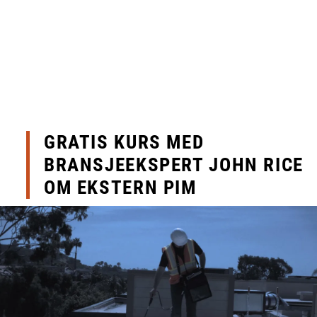
Skip to main content
Produkter
Bransjer
Leverandører
GRATIS KURS MED
BRANSJEEKSPERT JOHN RICE
Produktsøk
OM EKSTERN PIM