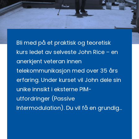
Bli med på et praktisk og teoretisk
kurs ledet av selveste John Rice – en
anerkjent veteran innen
telekommunikasjon med over 35 års
erfaring. Under kurset vil John dele sin
unike innsikt i eksterne PIM-
utfordringer (Passive
Intermodulation). Du vil få en grundig
innføring i hva PIM er, hvilke
konsekvenser det har for
nettverksytelse, og – viktigst av alt –