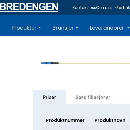
Skip to main content
Kontakt oss
Om oss
Sertif
Produkter
Bransjer
Leverandører
Priser
Spesifikasjoner
Produktnummer
Produktnavn