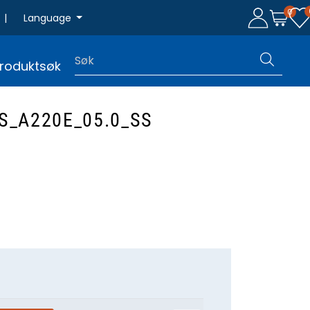
0
|
Language
roduktsøk
S_A220E_05.0_SS