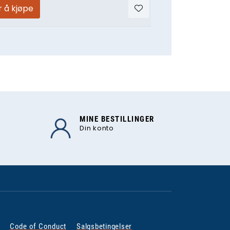
r å kjøpe
MINE BESTILLINGER
Din konto
Code of Conduct
Salgsbetingelser