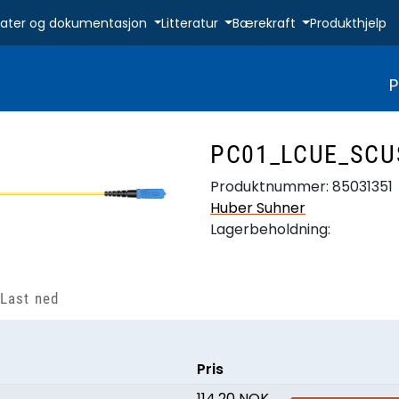
ikater og dokumentasjon
Litteratur
Bærekraft
Produkthjelp
P
PC01_LCUE_SCU
Produktnummer:
85031351
Huber Suhner
Lagerbeholdning:
Last ned
Pris
114,20 NOK