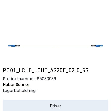
Skip to main content
Produkter
Bransjer
Leverandører
Produktsøk
PC01_LCUE_LCUE_A220E_02.0_SS
Produktnummer:
85030936
Huber Suhner
Lagerbeholdning:
Priser