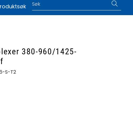
0
roduktsøk
|
Language
plexer 380-960/1425-
f
6-S-T2