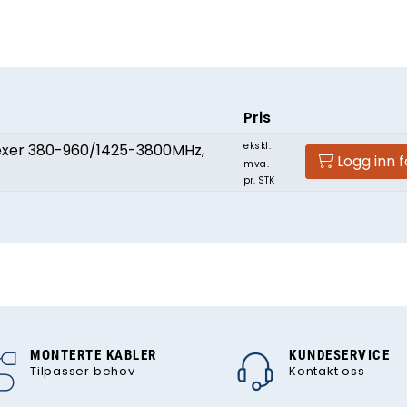
Pris
ekskl.
exer 380-960/1425-3800MHz,
Logg inn f
mva.
pr. STK
MONTERTE KABLER
KUNDESERVICE
Tilpasser behov
Kontakt oss