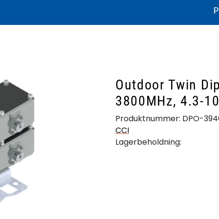
P
ikater og dokumentasjon
Litteratur
Bærekraft
Produkthjelp
Outdoor Twin Di
3800MHz, 4.3-10
Produktnummer:
DPO-394
CCI
Lagerbeholdning: