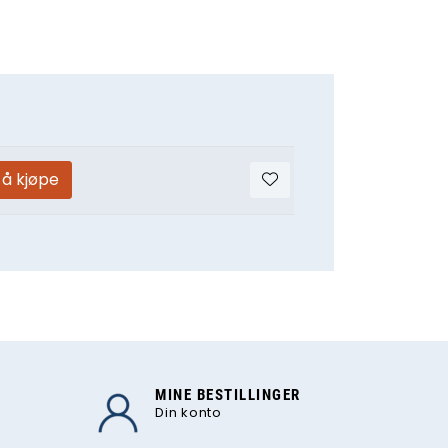
 å kjøpe
MINE BESTILLINGER
Din konto