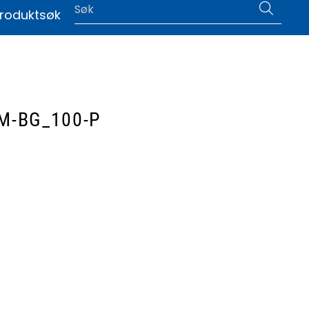
0
roduktsøk
|
Language
IM-BG_100-P