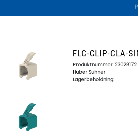
P
ikater og dokumentasjon
Litteratur
Bærekraft
Produkthjelp
FLC-CLIP-CLA-S
Produktnummer:
23028172
Huber Suhner
Lagerbeholdning: