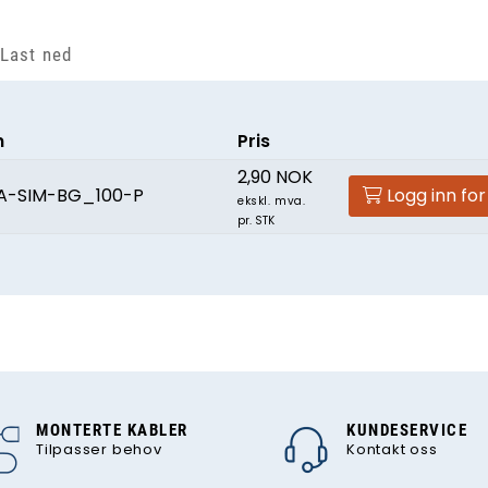
Last ned
n
Pris
2,90 NOK
LA-SIM-BG_100-P
Logg inn for
ekskl. mva.
pr. STK
MONTERTE KABLER
KUNDESERVICE
Tilpasser behov
Kontakt oss