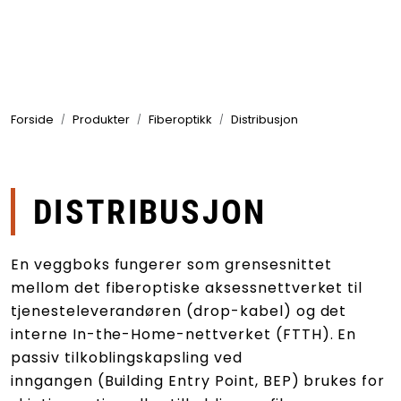
Skip to main content
Produkter
Forside
Produkter
Fiberoptikk
Distribusjon
Bransjer
Leverandører
DISTRIBUSJON
Produktsøk
En veggboks fungerer som grensesnittet
mellom det fiberoptiske aksessnettverket til
tjenesteleverandøren (drop-kabel) og det
interne In-the-Home-nettverket (FTTH). En
passiv tilkoblingskapsling ved
inngangen (Building Entry Point, BEP) brukes for