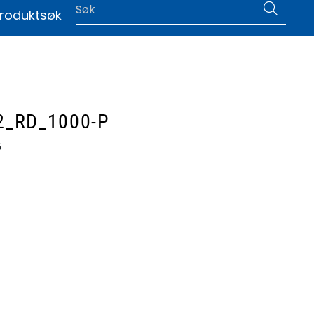
0
roduktsøk
|
Language
.2_RD_1000-P
6