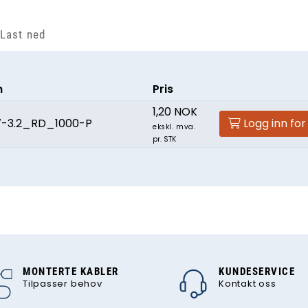
Last ned
n
Pris
1,20 NOK
7-3.2_RD_1000-P
Logg inn for
ekskl. mva.
pr. STK
MONTERTE KABLER
KUNDESERVICE
Tilpasser behov
Kontakt oss