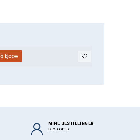
 å kjøpe
MINE BESTILLINGER
Din konto