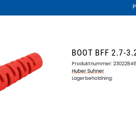
P
ikater og dokumentasjon
Litteratur
Bærekraft
Produkthjelp
BOOT BFF 2.7-3
Produktnummer:
2302284
Huber Suhner
Lagerbeholdning: