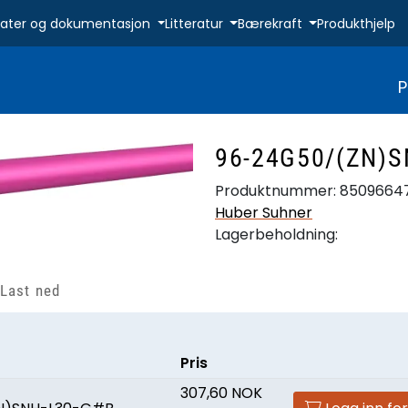
ikater og dokumentasjon
Litteratur
Bærekraft
Produkthjelp
P
96-24G50/(ZN)S
Produktnummer:
8509664
Huber Suhner
Lagerbeholdning:
Last ned
Pris
307,60 NOK