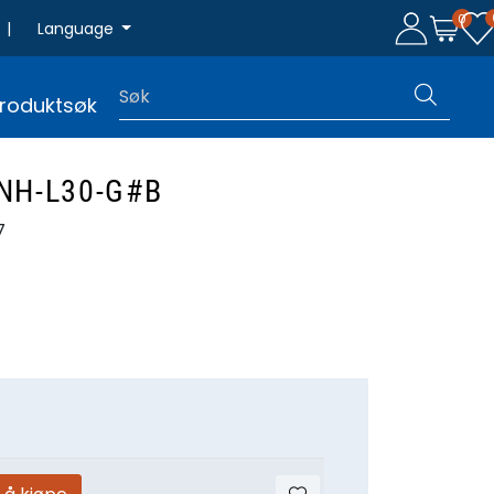
0
|
Language
roduktsøk
NH-L30-G#B
7