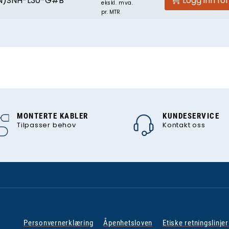
N)SNH-L30-G#B
Logg inn fo
ekskl. mva.
pr. MTR
MONTERTE KABLER
KUNDESERVICE
Tilpasser behov
Kontakt oss
Personvernerklæring
Åpenhetsloven
Etiske retningslinjer