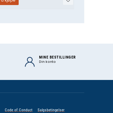
r å kjøpe
MINE BESTILLINGER
Din konto
Code of Conduct
Salgsbetingelser