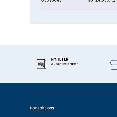
85096647
96-24G50/(Z
NYHETER
Aktuelle saker
Kontakt oss