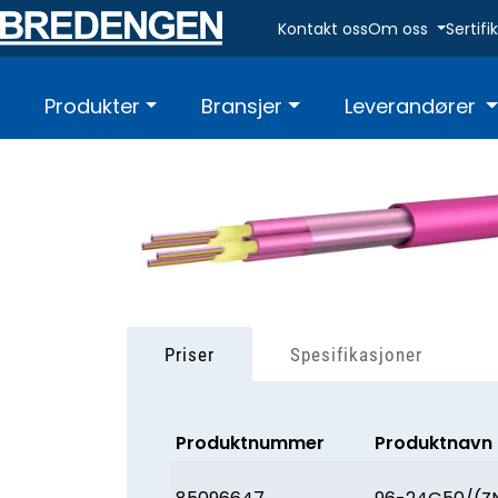
Skip to main content
Kontakt oss
Om oss
Sertif
Produkter
Bransjer
Leverandører
Priser
Spesifikasjoner
Produktnummer
Produktnavn