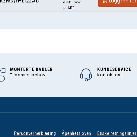
N(ZNG)H-E122#D
Logg inn for
ekskl. mva.
pr. MTR
MONTERTE KABLER
KUNDESERVICE
Tilpasser behov
Kontakt oss
Personvernerklæring
Åpenhetsloven
Etiske retningslinjer