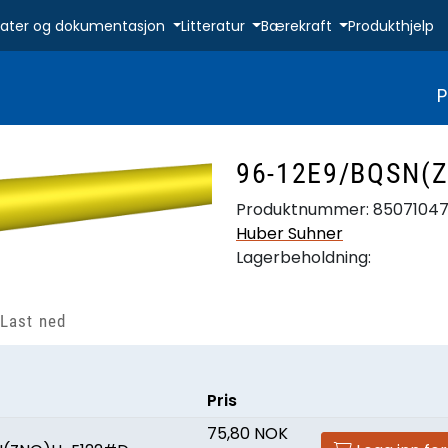
ikater og dokumentasjon
Litteratur
Bærekraft
Produkthjelp
P
96-12E9/BQSN(
Produktnummer:
8507104
Huber Suhner
Lagerbeholdning:
Last ned
Pris
75,80 NOK