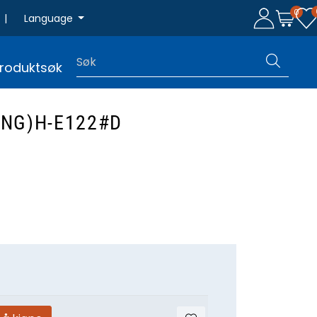
0
|
Language
roduktsøk
ZNG)H-E122#D
7