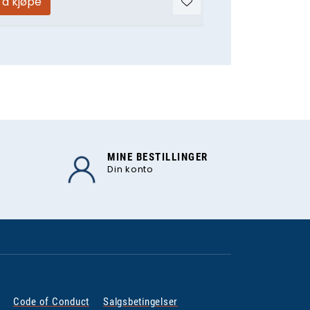
 å kjøpe
MINE BESTILLINGER
Din konto
Code of Conduct
Salgsbetingelser