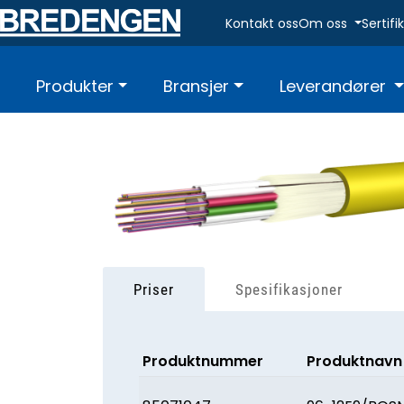
Skip to main content
Kontakt oss
Om oss
Sertif
Produkter
Bransjer
Leverandører
Priser
Spesifikasjoner
Produktnummer
Produktnavn