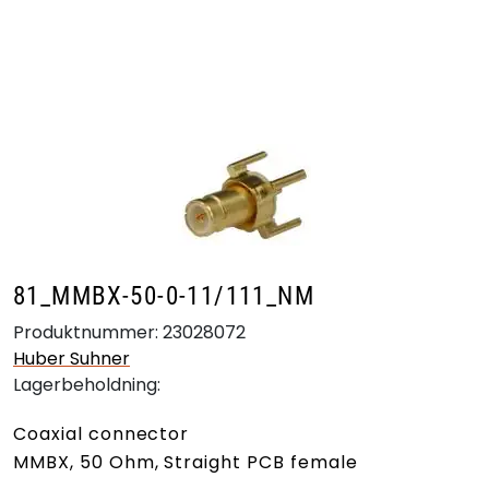
Skip to main content
Produkter
Bransjer
Leverandører
Produktsøk
81_MMBX-50-0-11/111_NM
Produktnummer:
23028072
Huber Suhner
Lagerbeholdning:
Coaxial connector
MMBX, 50 Ohm, Straight PCB female