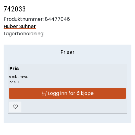
742033
Produktnummer:
84477046
Huber Suhner
Lagerbeholdning:
Priser
Pris
ekskl. mva.
pr. STK
Logg inn for å kjøpe