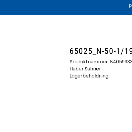
P
ikater og dokumentasjon
Litteratur
Bærekraft
Produkthjelp
65025_N-50-1/1
Produktnummer:
8405993
Huber Suhner
Lagerbeholdning: