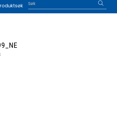
0
roduktsøk
|
Language
99_NE
3