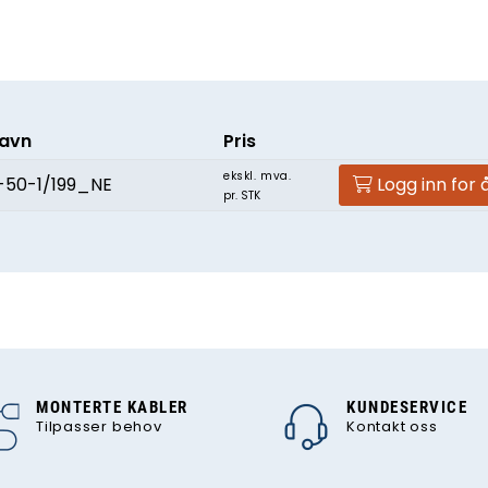
navn
Pris
ekskl. mva.
50-1/199_NE
Logg inn for 
pr. STK
MONTERTE KABLER
KUNDESERVICE
Tilpasser behov
Kontakt oss