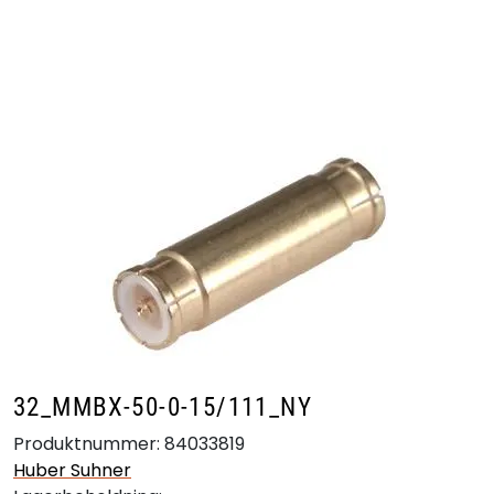
Skip to main content
Produkter
Bransjer
Leverandører
Produktsøk
32_MMBX-50-0-15/111_NY
Produktnummer:
84033819
Huber Suhner