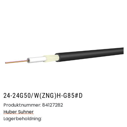
Skip to main content
Produkter
Bransjer
Leverandører
Produktsøk
24-24G50/W(ZNG)H-G85#D
Produktnummer:
84127282
Huber Suhner
Lagerbeholdning: