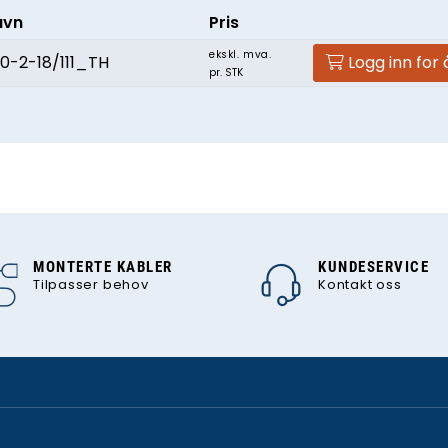
avn
Pris
ekskl. mva.
-2-18/111_TH
Logg inn for 
pr. STK
MONTERTE KABLER
KUNDESERVICE
Tilpasser behov
Kontakt oss