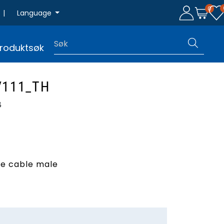
0
|
Language
roduktsøk
/111_TH
8
le cable male