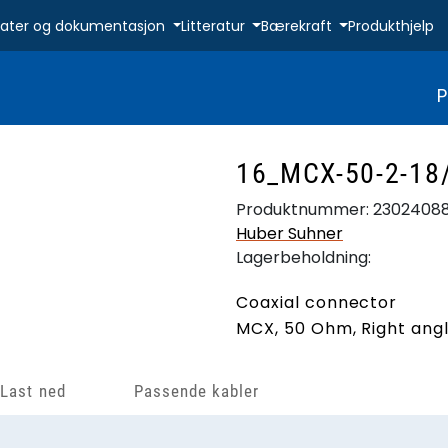
ikater og dokumentasjon
Litteratur
Bærekraft
Produkthjelp
P
16_MCX-50-2-18
Produktnummer:
2302408
Huber Suhner
Lagerbeholdning:
Coaxial connector
MCX, 50 Ohm, Right ang
Last ned
Passende kabler