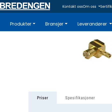
Skip to main content
Kontakt oss
Om oss
Sertif
Produkter
Bransjer
Leverandører
Priser
Spesifikasjoner