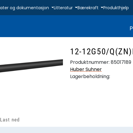
ikater og dokumentasjon
Litteratur
Bærekraft
Produkthjelp
P
12-12G50/Q(ZN)
Produktnummer:
85017189
Huber Suhner
Lagerbeholdning:
Last ned