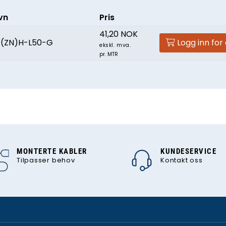
vn
Pris
41,20 NOK
Q(ZN)H-L50-G
Logg inn for
ekskl. mva.
pr. MTR
MONTERTE KABLER
KUNDESERVICE
Tilpasser behov
Kontakt oss