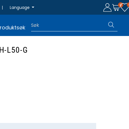
0
|
Language
roduktsøk
H-L50-G