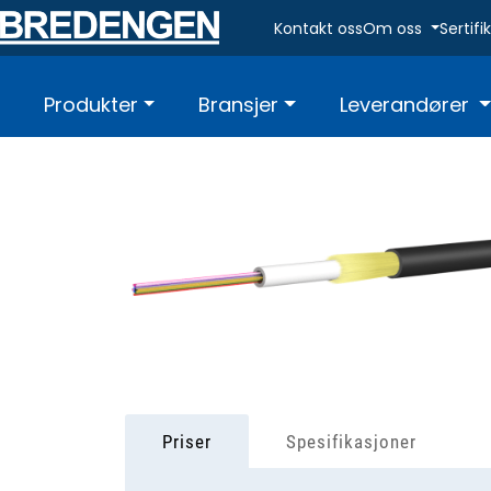
Skip to main content
Kontakt oss
Om oss
Sertif
Produkter
Bransjer
Leverandører
Priser
Spesifikasjoner