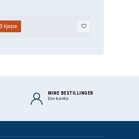
 å kjøpe
MINE BESTILLINGER
Din konto