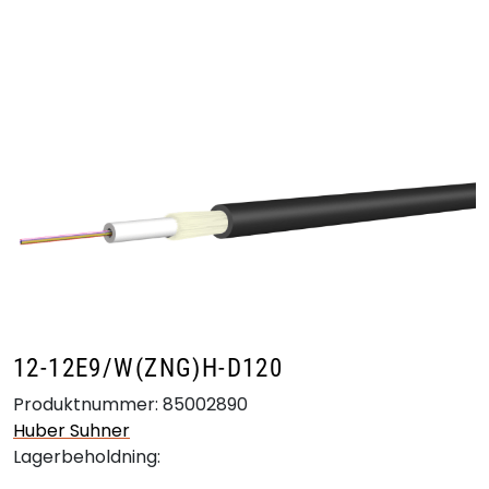
Skip to main content
Produkter
Bransjer
Leverandører
Produktsøk
12-12E9/W(ZNG)H-D120
Produktnummer:
85002890
Huber Suhner
Lagerbeholdning: