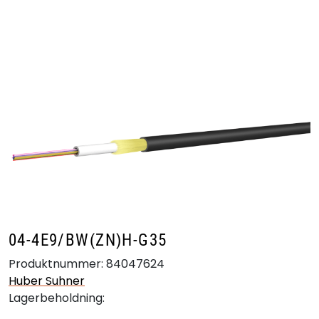
Skip to main content
Produkter
Bransjer
Leverandører
Produktsøk
04-4E9/BW(ZN)H-G35
Produktnummer:
84047624
Huber Suhner
Lagerbeholdning: