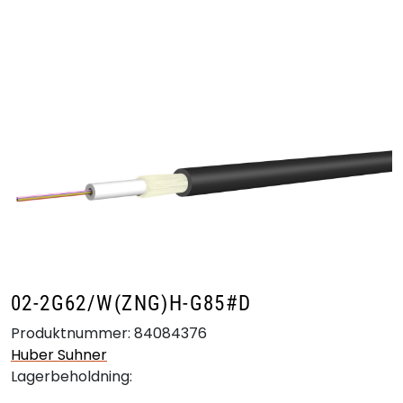
Skip to main content
Produkter
Bransjer
Leverandører
Produktsøk
02-2G62/W(ZNG)H-G85#D
Produktnummer:
84084376
Huber Suhner
Lagerbeholdning: