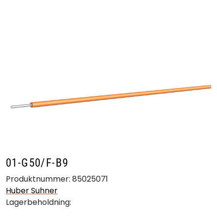
Skip to main content
Produkter
Bransjer
Leverandører
Produktsøk
01-G50/F-B9
Produktnummer:
85025071
Huber Suhner
Lagerbeholdning: