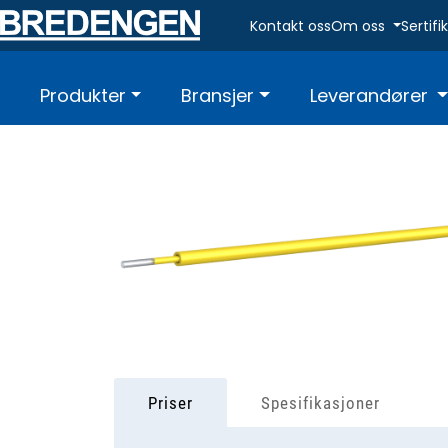
Skip to main content
Kontakt oss
Om oss
Sertif
Produkter
Bransjer
Leverandører
Priser
Spesifikasjoner