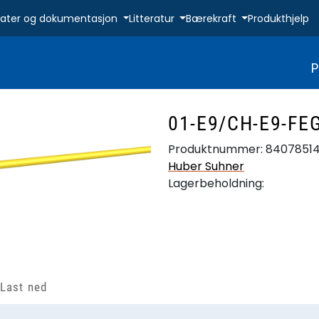
ikater og dokumentasjon
Litteratur
Bærekraft
Produkthjelp
P
01-E9/CH-E9-FE
Produktnummer:
8407851
Huber Suhner
Lagerbeholdning:
Last ned