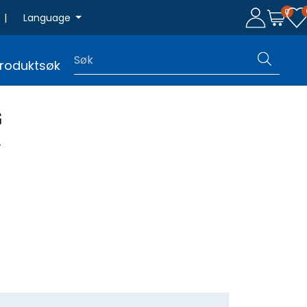
0
|
Language
roduktsøk
G
4