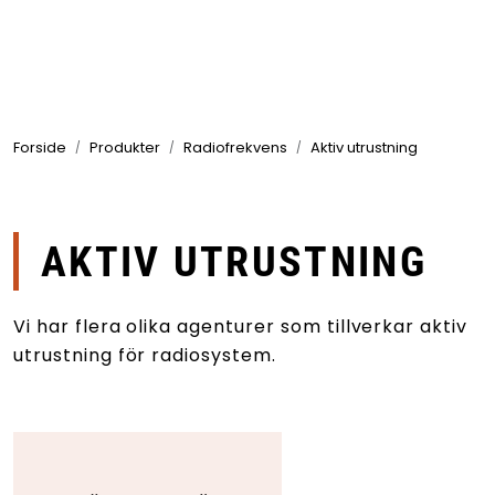
Skip to main content
Produkter
Forside
Produkter
Radiofrekvens
Aktiv utrustning
Branscher
Leverantörer
AKTIV UTRUSTNING
Produktsök
Vi har flera olika agenturer som tillverkar aktiv
utrustning för radiosystem.