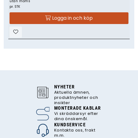
utan moms
pr. STK
Logga in och köp
NYHETER
Aktuella ämnen,
produktnyheter och
insikter
MONTERADE KABLAR
Vi skräddarsyr efter
dina önskemål.
KUNDSERVICE
Kontakta oss, frakt
m.m.