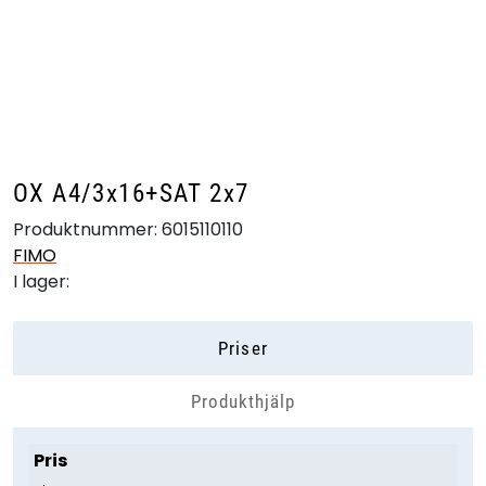
Skip to main content
Produkter
Branscher
OX A4/3x16+SAT 2x7
Leverantörer
Produktnummer:
6015110110
FIMO
Produktsök
I lager:
Priser
Produkthjälp
Pris