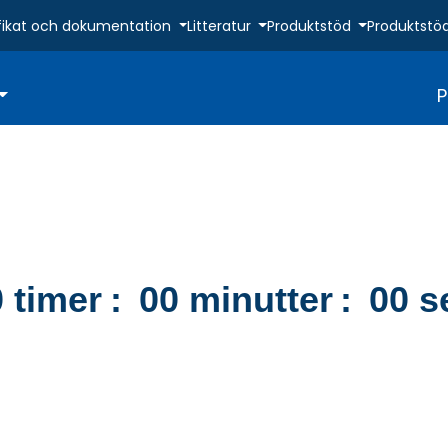
fikat och dokumentation
Litteratur
Produktstöd
Produktstö
P
0
timer
:
00
minutter
:
00
se