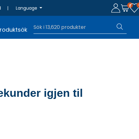
0
d
|
Language
roduktsök
kunder igjen til