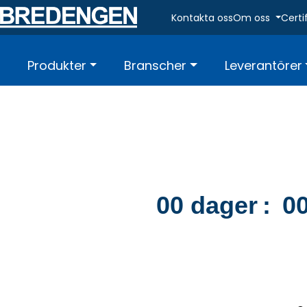
Skip to main content
Kontakta oss
Om oss
Certi
Produkter
Branscher
Leverantörer
00
dager
:
0