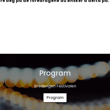
ere deg på de foredragene du ønsker å delta på.
Program
Bredengen Festivalen
Program