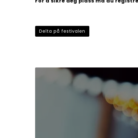
For å sikre deg plass må du registr
Delta på festivalen