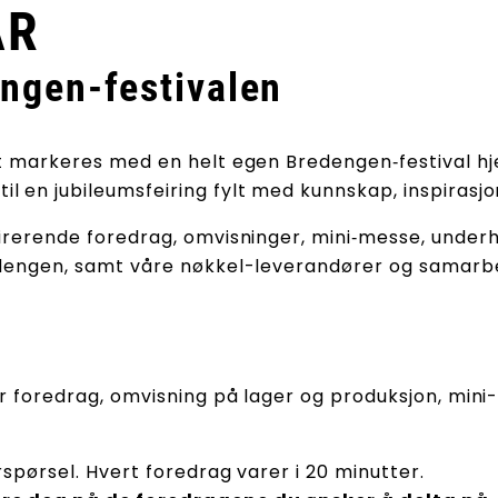
 ÅR
ngen-festivalen
et markeres med en helt egen Bredengen‑festival hj
l en jubileumsfeiring fylt med kunnskap, inspirasjo
pirerende foredrag, omvisninger, mini‑messe, underh
edengen, samt våre nøkkel-leverandører og samarbei
er foredrag, omvisning på lager og produksjon, mini
rspørsel. Hvert foredrag varer i 20 minutter.