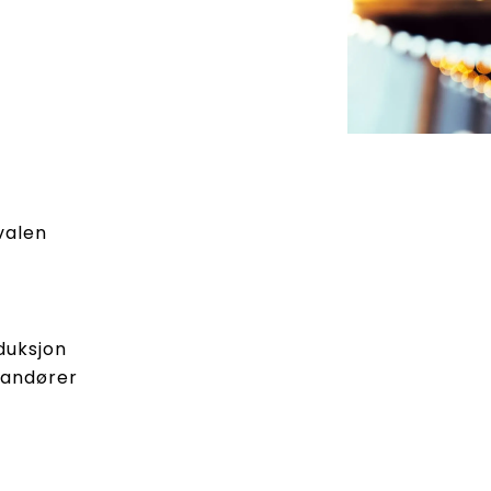
valen
duksjon
randører