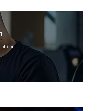
n
 jobber.